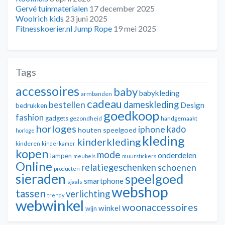
Gervé tuinmaterialen
17 december 2025
Woolrich kids
23 juni 2025
Fitnesskoerier.nl Jump Rope
19 mei 2025
Tags
accessoires
baby
babykleding
armbanden
cadeau
dameskleding
bestellen
Design
bedrukken
goedkoop
fashion
gadgets
gezondheid
handgemaakt
horloges
kado
iphone
houten speelgoed
horloge
kleding
kinderkleding
kinderen
kinderkamer
kopen
mode
onderdelen
lampen
meubels
muurstickers
Online
relatiegeschenken
schoenen
producten
sieraden
speelgoed
smartphone
sjaals
webshop
tassen
verlichting
trendy
webwinkel
woonaccessoires
winkel
wijn