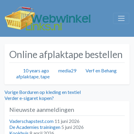
Online afplaktape bestellen
Geplaatst
Auteur
Categorieën
10 years ago
media29
Verf en Behang
Tags
afplaktape
,
tape
Bericht
Vorig
Vorige
Borduren op kleding en textiel
bericht:
Volgend
Verder
e-sigaret kopen?
navigatie
bericht:
Nieuwste aanmeldingen
Vaderschapstest.com
11 juni 2026
De Academies trainingen
5 juni 2026
Kookhuis
8 april 2026