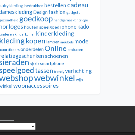
cadeau
bestellen
babykleding
bedrukken
dameskleding
fashion
Design
gadgets
goedkoop
gezondheid
handgemaakt
horloge
horloges
kado
iphone
houten speelgoed
kinderkleding
kinderen
kinderkamer
kleding
kopen
mode
lampen
meubels
Online
onderdelen
muurstickers
producten
relatiegeschenken
schoenen
sieraden
smartphone
sjaals
speelgoed
tassen
verlichting
trendy
webwinkel
webshop
wijn
woonaccessoires
winkel