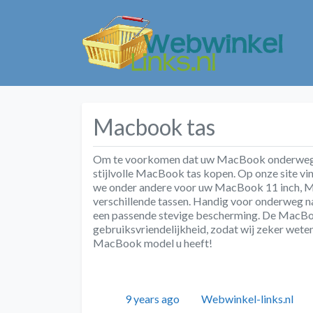
Macbook tas
Om te voorkomen dat uw MacBook onderweg de
stijlvolle MacBook tas kopen. Op onze site v
we onder andere voor uw MacBook 11 inch, 
verschillende tassen. Handig voor onderweg naa
een passende stevige bescherming. De MacBoo
gebruiksvriendelijkheid, zodat wij zeker wete
MacBook model u heeft!
Geplaatst
Auteur
9 years ago
Webwinkel-links.nl