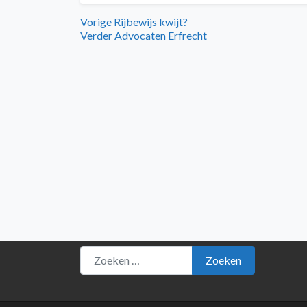
Bericht
Vorig
Vorige
Rijbewijs kwijt?
bericht:
Volgend
Verder
Advocaten Erfrecht
navigatie
bericht:
Zoeken naar:
Zoeken