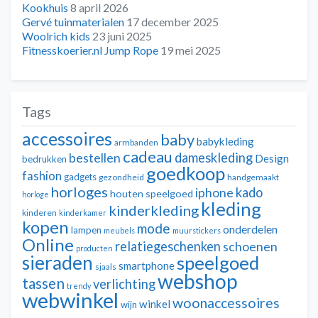
Kookhuis
8 april 2026
Gervé tuinmaterialen
17 december 2025
Woolrich kids
23 juni 2025
Fitnesskoerier.nl Jump Rope
19 mei 2025
Tags
accessoires
baby
babykleding
armbanden
cadeau
dameskleding
bestellen
Design
bedrukken
goedkoop
fashion
gadgets
gezondheid
handgemaakt
horloges
kado
iphone
houten speelgoed
horloge
kleding
kinderkleding
kinderen
kinderkamer
kopen
mode
onderdelen
lampen
meubels
muurstickers
Online
relatiegeschenken
schoenen
producten
sieraden
speelgoed
smartphone
sjaals
webshop
tassen
verlichting
trendy
webwinkel
woonaccessoires
winkel
wijn