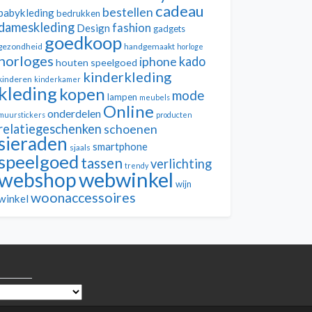
cadeau
bestellen
babykleding
bedrukken
dameskleding
fashion
Design
gadgets
goedkoop
gezondheid
handgemaakt
horloge
horloges
kado
iphone
houten speelgoed
kinderkleding
kinderen
kinderkamer
kleding
kopen
mode
lampen
meubels
Online
onderdelen
muurstickers
producten
relatiegeschenken
schoenen
sieraden
smartphone
sjaals
speelgoed
tassen
verlichting
trendy
webwinkel
webshop
wijn
woonaccessoires
winkel