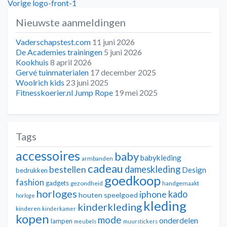
Bericht
Vorig
Vorige
logo-front-1
bericht:
Nieuwste aanmeldingen
navigatie
Vaderschapstest.com
11 juni 2026
De Academies trainingen
5 juni 2026
Kookhuis
8 april 2026
Gervé tuinmaterialen
17 december 2025
Woolrich kids
23 juni 2025
Fitnesskoerier.nl Jump Rope
19 mei 2025
Tags
accessoires
baby
babykleding
armbanden
cadeau
dameskleding
bestellen
Design
bedrukken
goedkoop
fashion
gadgets
gezondheid
handgemaakt
horloges
kado
iphone
houten speelgoed
horloge
kleding
kinderkleding
kinderen
kinderkamer
kopen
mode
onderdelen
lampen
meubels
muurstickers