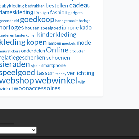
cadeau
bestellen
babykleding
bedrukken
dameskleding
fashion
Design
gadgets
goedkoop
gezondheid
handgemaakt
horloge
horloges
kado
iphone
houten speelgoed
kinderkleding
kinderen
kinderkamer
kleding
kopen
mode
lampen
meubels
Online
onderdelen
muurstickers
producten
relatiegeschenken
schoenen
sieraden
smartphone
sjaals
speelgoed
tassen
verlichting
trendy
webwinkel
webshop
wijn
woonaccessoires
winkel