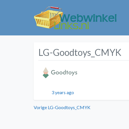
LG-Goodtoys_CMYK
Geplaatst
3 years ago
Bericht
Vorig
Vorige
LG-Goodtoys_CMYK
bericht:
navigatie