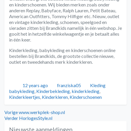
en kinderschoenen. Wij bieden merken zoals onder
anderen Replay, Babyface, Ralph Lauren, Petit Bateau,
American Outfitters, Tommy Hilfiger etc. Nieuw, outlet
en vintage kinderkleding, schoenen, speelgoed en
sieraden zitten bij Brandkids namelijk in één webshop. Je
gooit het in hetzelfde winkelwagentje en je betaalt alles
in één keer.
Kinderkleding, babykleding en kinderschoenen online
bestellen bij Brandkids, de grootste collectie nieuwe,
outlet en tweedehands merk kinderkleren.
Geplaatst
Auteur
Categorieën
Tags
12 years ago
franziska05
Kleding
babykleding
,
Kinderbekleding
,
kinderkleding
,
Kinderkleertjes
,
Kinderkleren
,
Kinderschoenen
Bericht
Vorig
Vorige
www.werkplek-shop.nl
bericht:
Volgend
Verder
HorlogesStyle.nl
navigatie
bericht:
Nieuwste aanmeldingen