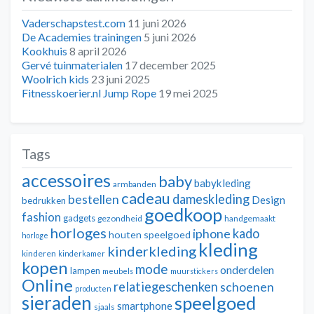
Vaderschapstest.com
11 juni 2026
De Academies trainingen
5 juni 2026
Kookhuis
8 april 2026
Gervé tuinmaterialen
17 december 2025
Woolrich kids
23 juni 2025
Fitnesskoerier.nl Jump Rope
19 mei 2025
Tags
accessoires
baby
babykleding
armbanden
cadeau
dameskleding
bestellen
Design
bedrukken
goedkoop
fashion
gadgets
gezondheid
handgemaakt
horloges
kado
iphone
houten speelgoed
horloge
kleding
kinderkleding
kinderen
kinderkamer
kopen
mode
onderdelen
lampen
meubels
muurstickers
Online
relatiegeschenken
schoenen
producten
sieraden
speelgoed
smartphone
sjaals