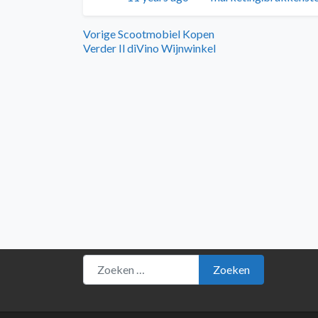
Bericht
Vorig
Vorige
Scootmobiel Kopen
bericht:
Volgend
Verder
Il diVino Wijnwinkel
navigatie
bericht:
Zoeken naar:
Zoeken