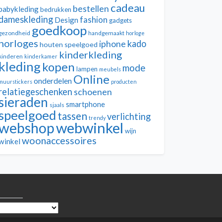
cadeau
bestellen
babykleding
bedrukken
dameskleding
fashion
Design
gadgets
goedkoop
gezondheid
handgemaakt
horloge
horloges
kado
iphone
houten speelgoed
kinderkleding
kinderen
kinderkamer
kleding
kopen
mode
lampen
meubels
Online
onderdelen
muurstickers
producten
relatiegeschenken
schoenen
sieraden
smartphone
sjaals
speelgoed
tassen
verlichting
trendy
webwinkel
webshop
wijn
woonaccessoires
winkel