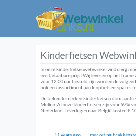
Kinderfietsen Webwin
In onze kinderfietsenwebwinkel vind u erg moo
een betaabare prijs! Wij leveren op het frame v
voor 12:00 uur besteld zijn worden de volgend
ook een assortiment aan loopfietsen, spacesco
De bekende merken kinderfietsen die u aantreft
Mulino. Al onze kinderfietsen zijn voor 97% 
Nederland. Leveringen naar België kosten € 10
Geplaatst
Auteur
11 years ago
marketing.brakkenst