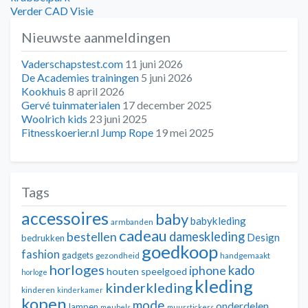
navigatie
Volgend
Verder
CAD Visie
bericht:
Nieuwste aanmeldingen
Vaderschapstest.com
11 juni 2026
De Academies trainingen
5 juni 2026
Kookhuis
8 april 2026
Gervé tuinmaterialen
17 december 2025
Woolrich kids
23 juni 2025
Fitnesskoerier.nl Jump Rope
19 mei 2025
Tags
accessoires
baby
babykleding
armbanden
cadeau
dameskleding
bestellen
Design
bedrukken
goedkoop
fashion
gadgets
gezondheid
handgemaakt
horloges
kado
iphone
houten speelgoed
horloge
kleding
kinderkleding
kinderen
kinderkamer
kopen
mode
onderdelen
lampen
meubels
muurstickers