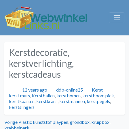
Kerstdecoratie,
kerstverlichting,
kerstcadeaus
Geplaatst
Auteur
Categorieën
Tags
12 years ago
ddb-online25
Kerst
kerst muts
,
Kerstballen
,
kerstbomen
,
kerstboom piek
,
kerstkaarten
,
kerstkrans
,
kerstmannen
,
kerstpegels
,
kerstslingers
Bericht
Vorig
Vorige
Plastic kunststof playpen, grondbox, kruipbox,
bericht:
krabbelpark