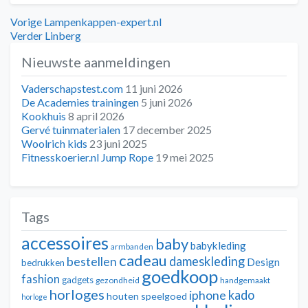
Bericht
Vorig
Vorige
Lampenkappen-expert.nl
bericht:
Volgend
Verder
Linberg
navigatie
bericht:
Nieuwste aanmeldingen
Vaderschapstest.com
11 juni 2026
De Academies trainingen
5 juni 2026
Kookhuis
8 april 2026
Gervé tuinmaterialen
17 december 2025
Woolrich kids
23 juni 2025
Fitnesskoerier.nl Jump Rope
19 mei 2025
Tags
accessoires
baby
babykleding
armbanden
cadeau
dameskleding
bestellen
Design
bedrukken
goedkoop
fashion
gadgets
gezondheid
handgemaakt
horloges
kado
iphone
houten speelgoed
horloge