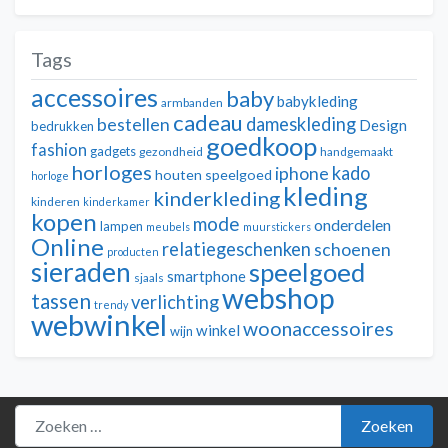
Tags
accessoires
baby
babykleding
armbanden
cadeau
dameskleding
bestellen
Design
bedrukken
goedkoop
fashion
gadgets
gezondheid
handgemaakt
horloges
kado
iphone
houten speelgoed
horloge
kleding
kinderkleding
kinderen
kinderkamer
kopen
mode
onderdelen
lampen
meubels
muurstickers
Online
relatiegeschenken
schoenen
producten
sieraden
speelgoed
smartphone
sjaals
webshop
tassen
verlichting
trendy
webwinkel
woonaccessoires
winkel
wijn
Zoeken naar:
Zoeken