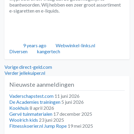
beantwoorden. Wij hebben een zeer groot assortiment
e-sigaretten en e-liquids.
Geplaatst
Auteur
Categorieën
9 years ago
Webwinkel-links.nl
Tags
Diversen
kangertech
Bericht
Vorig
Vorige
direct-geld.com
bericht:
Volgend
Verder
jellekuiper.nl
navigatie
bericht:
Nieuwste aanmeldingen
Vaderschapstest.com
11 juni 2026
De Academies trainingen
5 juni 2026
Kookhuis
8 april 2026
Gervé tuinmaterialen
17 december 2025
Woolrich kids
23 juni 2025
Fitnesskoerier.nl Jump Rope
19 mei 2025