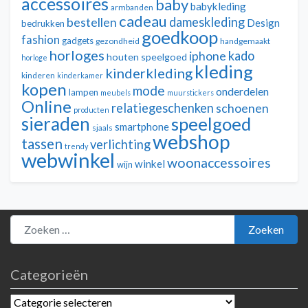
accessoires
baby
babykleding
armbanden
cadeau
dameskleding
bestellen
Design
bedrukken
goedkoop
fashion
gadgets
gezondheid
handgemaakt
horloges
kado
iphone
houten speelgoed
horloge
kleding
kinderkleding
kinderen
kinderkamer
kopen
mode
onderdelen
lampen
meubels
muurstickers
Online
relatiegeschenken
schoenen
producten
sieraden
speelgoed
smartphone
sjaals
webshop
tassen
verlichting
trendy
webwinkel
woonaccessoires
winkel
wijn
Zoeken naar:
Zoeken
Categorieën
Categorieën