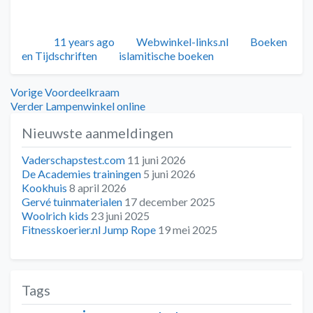
Geplaatst
Auteur
Categorieën
11 years ago
Webwinkel-links.nl
Boeken
Tags
en Tijdschriften
islamitische boeken
Bericht
Vorig
Vorige
Voordeelkraam
bericht:
Volgend
Verder
Lampenwinkel online
navigatie
bericht:
Nieuwste aanmeldingen
Vaderschapstest.com
11 juni 2026
De Academies trainingen
5 juni 2026
Kookhuis
8 april 2026
Gervé tuinmaterialen
17 december 2025
Woolrich kids
23 juni 2025
Fitnesskoerier.nl Jump Rope
19 mei 2025
Tags