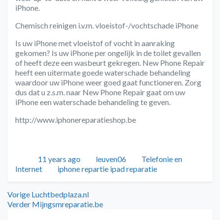
iPhone.
Chemisch reinigen i.v.m. vloeistof-/vochtschade iPhone
Is uw iPhone met vloeistof of vocht in aanraking
gekomen? Is uw iPhone per ongelijk in de toilet gevallen
of heeft deze een wasbeurt gekregen. New Phone Repair
heeft een uitermate goede waterschade behandeling
waardoor uw iPhone weer goed gaat functioneren. Zorg
dus dat u z.s.m. naar New Phone Repair gaat om uw
iPhone een waterschade behandeling te geven.
http://www.iphonereparatieshop.be
Geplaatst
Auteur
Categorieën
11 years ago
leuven06
Telefonie en
Tags
Internet
iphone repartie ipad reparatie
Bericht
Vorig
Vorige
Luchtbedplaza.nl
bericht:
Volgend
Verder
Mijngsmreparatie.be
navigatie
bericht: