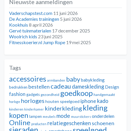
Nieuwste aanmeldingen
Vaderschapstest.com
11 juni 2026
De Academies trainingen
5 juni 2026
Kookhuis
8 april 2026
Gervé tuinmaterialen
17 december 2025
Woolrich kids
23 juni 2025
Fitnesskoerier.nl Jump Rope
19 mei 2025
Tags
accessoires
baby
babykleding
armbanden
cadeau
dameskleding
bestellen
Design
bedrukken
goedkoop
fashion
gadgets
gezondheid
handgemaakt
horloges
kado
iphone
houten speelgoed
horloge
kleding
kinderkleding
kinderen
kinderkamer
kopen
mode
onderdelen
lampen
meubels
muurstickers
Online
relatiegeschenken
schoenen
producten
sieraden
speelgoed
smartphone