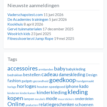
bericht:
Nieuwste aanmeldingen
navigatie
Vaderschapstest.com
11 juni 2026
De Academies trainingen
5 juni 2026
Kookhuis
8 april 2026
Gervé tuinmaterialen
17 december 2025
Woolrich kids
23 juni 2025
Fitnesskoerier.nl Jump Rope
19 mei 2025
Tags
accessoires
baby
babykleding
armbanden
cadeau
dameskleding
bestellen
Design
bedrukken
goedkoop
fashion
gadgets
gezondheid
handgemaakt
horloges
kado
iphone
houten speelgoed
horloge
kleding
kinderkleding
kinderen
kinderkamer
kopen
mode
onderdelen
lampen
meubels
muurstickers
Online
relatiegeschenken
schoenen
producten