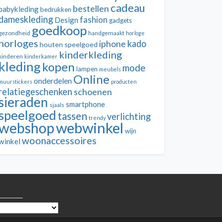
cadeau
bestellen
babykleding
bedrukken
dameskleding
fashion
Design
gadgets
goedkoop
gezondheid
handgemaakt
horloge
horloges
kado
iphone
houten speelgoed
kinderkleding
kinderen
kinderkamer
kleding
kopen
mode
lampen
meubels
Online
onderdelen
muurstickers
producten
relatiegeschenken
schoenen
sieraden
smartphone
sjaals
speelgoed
tassen
verlichting
trendy
webwinkel
webshop
wijn
woonaccessoires
winkel