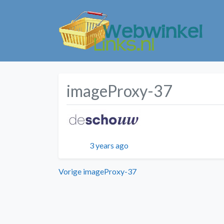
imageProxy-37
Geplaatst
3 years ago
Bericht
Vorig
Vorige
imageProxy-37
bericht:
navigatie