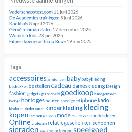
Nieuwste aanmeldingen
navigatie
Vaderschapstest.com
11 juni 2026
De Academies trainingen
5 juni 2026
Kookhuis
8 april 2026
Gervé tuinmaterialen
17 december 2025
Woolrich kids
23 juni 2025
Fitnesskoerier.nl Jump Rope
19 mei 2025
Tags
accessoires
baby
babykleding
armbanden
cadeau
dameskleding
bestellen
Design
bedrukken
goedkoop
fashion
gadgets
gezondheid
handgemaakt
horloges
kado
iphone
houten speelgoed
horloge
kleding
kinderkleding
kinderen
kinderkamer
kopen
mode
onderdelen
lampen
meubels
muurstickers
Online
relatiegeschenken
schoenen
producten
sieraden
speelgoed
smartphone
sjaals