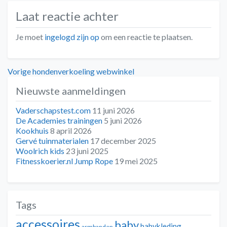
Laat reactie achter
Je moet
ingelogd zijn op
om een reactie te plaatsen.
Bericht
Vorig
Vorige
hondenverkoeling webwinkel
bericht:
Nieuwste aanmeldingen
navigatie
Vaderschapstest.com
11 juni 2026
De Academies trainingen
5 juni 2026
Kookhuis
8 april 2026
Gervé tuinmaterialen
17 december 2025
Woolrich kids
23 juni 2025
Fitnesskoerier.nl Jump Rope
19 mei 2025
Tags
accessoires
baby
babykleding
armbanden