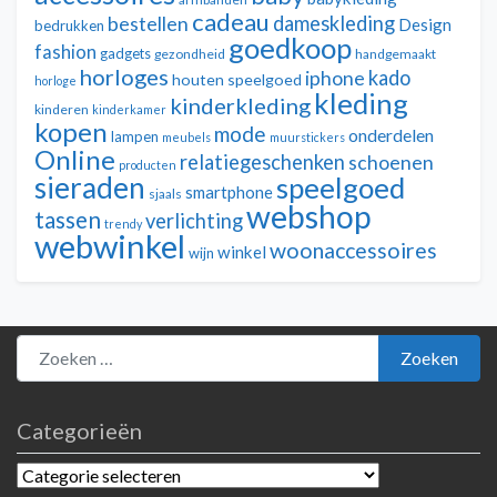
cadeau
dameskleding
bestellen
Design
bedrukken
goedkoop
fashion
gadgets
gezondheid
handgemaakt
horloges
kado
iphone
houten speelgoed
horloge
kleding
kinderkleding
kinderen
kinderkamer
kopen
mode
onderdelen
lampen
meubels
muurstickers
Online
relatiegeschenken
schoenen
producten
sieraden
speelgoed
smartphone
sjaals
webshop
tassen
verlichting
trendy
webwinkel
woonaccessoires
winkel
wijn
Zoeken naar:
Zoeken
Categorieën
Categorieën