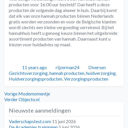
producten voor 16:00 uur besteld? Dan heeft u deze
producten de volgende dag alweer in huis. Daarbij komt
dat elk van onze hannah producten binnen Nederlands
gratis worden verzeonden en voor de Belgische klanten
wordt slechts een kleine vergoeding verrekend. Bij het
hannahhuis heeft u genoeg keuze binnen het uitgebreide
assortiment producten van hannah. Daarnaast kunt u
kiezen voor huidadvies op maat.
Geplaatst
Auteur
Categorieën
Tags
11 years ago
rijzerman24
Diversen
Gezichtsverzorging
,
hannah producten
,
huidverzorging
,
Huidverzorgingsproducten
,
Verzorgingsproducten
Bericht
Vorig
Vorige
Modemomentje
bericht:
Volgend
Verder
Objecto.nl
navigatie
bericht:
Nieuwste aanmeldingen
Vaderschapstest.com
11 juni 2026
De Academies trainingen
5 juni 2026