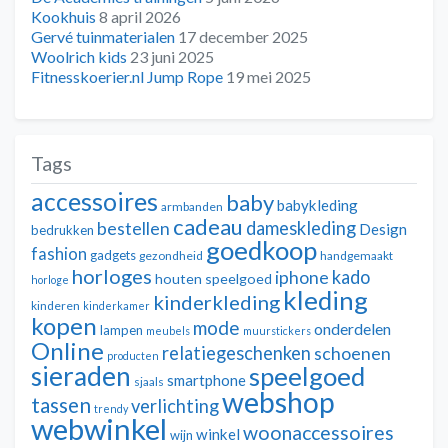
Kookhuis
8 april 2026
Gervé tuinmaterialen
17 december 2025
Woolrich kids
23 juni 2025
Fitnesskoerier.nl Jump Rope
19 mei 2025
Tags
accessoires
baby
babykleding
armbanden
cadeau
dameskleding
bestellen
Design
bedrukken
goedkoop
fashion
gadgets
gezondheid
handgemaakt
horloges
kado
iphone
houten speelgoed
horloge
kleding
kinderkleding
kinderen
kinderkamer
kopen
mode
onderdelen
lampen
meubels
muurstickers
Online
relatiegeschenken
schoenen
producten
sieraden
speelgoed
smartphone
sjaals
webshop
tassen
verlichting
trendy
webwinkel
woonaccessoires
winkel
wijn