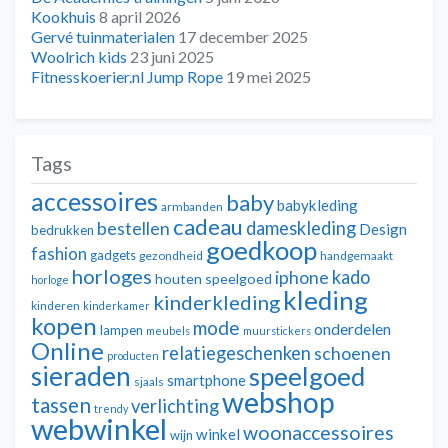
Kookhuis
8 april 2026
Gervé tuinmaterialen
17 december 2025
Woolrich kids
23 juni 2025
Fitnesskoerier.nl Jump Rope
19 mei 2025
Tags
accessoires
baby
babykleding
armbanden
cadeau
dameskleding
bestellen
Design
bedrukken
goedkoop
fashion
gadgets
gezondheid
handgemaakt
horloges
kado
iphone
houten speelgoed
horloge
kleding
kinderkleding
kinderen
kinderkamer
kopen
mode
onderdelen
lampen
meubels
muurstickers
Online
relatiegeschenken
schoenen
producten
sieraden
speelgoed
smartphone
sjaals
webshop
tassen
verlichting
trendy
webwinkel
woonaccessoires
winkel
wijn