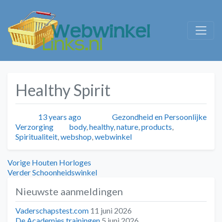
Healthy Spirit
Geplaatst
Auteur
Categorieën
13 years ago
Gezondheid en Persoonlijke
Tags
Verzorging
body
,
healthy
,
nature
,
products
,
Spiritualiteit
,
webshop
,
webwinkel
Bericht
Vorig
Vorige
Houten Horloges
bericht:
Volgend
Verder
Schoonheidswinkel
navigatie
bericht:
Nieuwste aanmeldingen
Vaderschapstest.com
11 juni 2026
De Academies trainingen
5 juni 2026