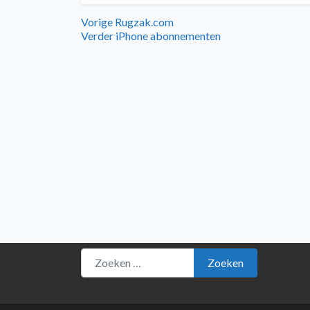
Bericht
Vorig
Vorige
Rugzak.com
bericht:
Volgend
Verder
iPhone abonnementen
navigatie
bericht:
Zoeken naar:
Zoeken