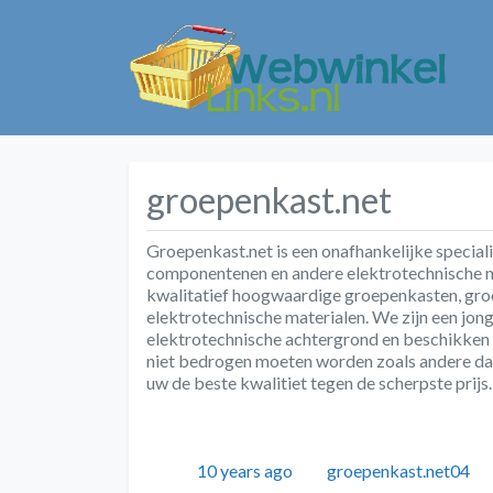
groepenkast.net
Groepenkast.net is een onafhankelijke special
componentenen en andere elektrotechnische mat
kwalitatief hoogwaardige groepenkasten, gr
elektrotechnische materialen. We zijn een jon
elektrotechnische achtergrond en beschikken
niet bedrogen moeten worden zoals andere dat 
uw de beste kwalitiet tegen de scherpste prijs.
Geplaatst
Auteur
10 years ago
groepenkast.net04