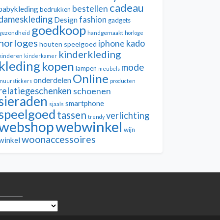
cadeau
bestellen
babykleding
bedrukken
dameskleding
fashion
Design
gadgets
goedkoop
gezondheid
handgemaakt
horloge
horloges
kado
iphone
houten speelgoed
kinderkleding
kinderen
kinderkamer
kleding
kopen
mode
lampen
meubels
Online
onderdelen
muurstickers
producten
relatiegeschenken
schoenen
sieraden
smartphone
sjaals
speelgoed
tassen
verlichting
trendy
webwinkel
webshop
wijn
woonaccessoires
winkel