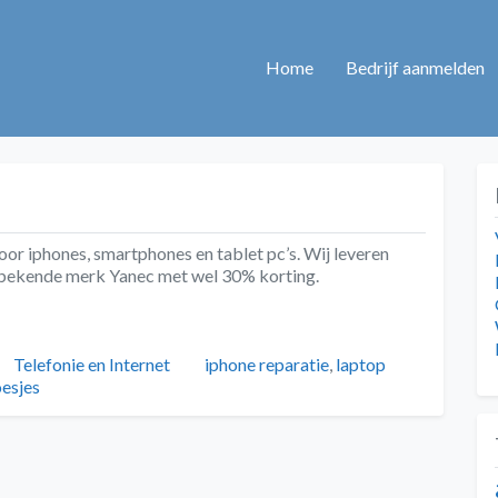
Home
Bedrijf aanmelden
r iphones, smartphones en tablet pc’s. Wij leveren
t bekende merk Yanec met wel 30% korting.
Categorieën
Tags
Telefonie en Internet
iphone reparatie
,
laptop
esjes