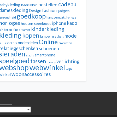
cadeau
bestellen
babykleding
bedrukken
dameskleding
fashion
Design
gadgets
goedkoop
gezondheid
handgemaakt
horloge
horloges
kado
iphone
houten speelgoed
kinderkleding
kinderen
kinderkamer
kleding
kopen
mode
lampen
meubels
Online
onderdelen
muurstickers
producten
relatiegeschenken
schoenen
sieraden
smartphone
sjaals
speelgoed
tassen
verlichting
trendy
webwinkel
webshop
wijn
woonaccessoires
winkel