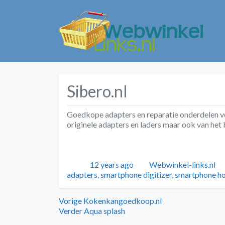
Sibero.nl
Goedkope adapters en reparatie onderdelen voo
originele adapters en laders maar ook van he
Geplaatst
Auteur
12 years ago
Webwinkel-links.nl
adapters
,
smartphone digitizer
,
smartphone ho
Bericht
Vorig
Vorige
Kokenkangoedkoop.nl
bericht:
Volgend
Verder
Aqua splash
navigatie
bericht: