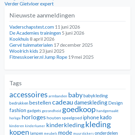
Bericht
bericht:
Volgend
Verder
Gietvloer expert
navigatie
bericht:
Nieuwste aanmeldingen
Vaderschapstest.com
11 juni 2026
De Academies trainingen
5 juni 2026
Kookhuis
8 april 2026
Gervé tuinmaterialen
17 december 2025
Woolrich kids
23 juni 2025
Fitnesskoerier.nl Jump Rope
19 mei 2025
Tags
accessoires
baby
babykleding
armbanden
cadeau
dameskleding
bestellen
Design
bedrukken
goedkoop
fashion
gadgets
gezondheid
handgemaakt
horloges
kado
iphone
houten speelgoed
horloge
kleding
kinderkleding
kinderen
kinderkamer
kopen
mode
onderdelen
lampen
meubels
muurstickers