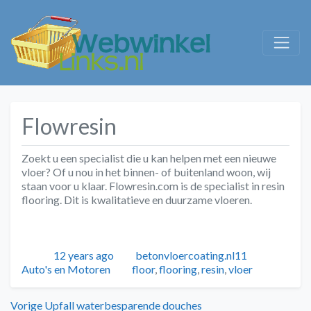
Flowresin
Zoekt u een specialist die u kan helpen met een nieuwe
vloer? Of u nou in het binnen- of buitenland woon, wij
staan voor u klaar. Flowresin.com is de specialist in resin
flooring. Dit is kwalitatieve en duurzame vloeren.
Geplaatst
Auteur
Categori
12 years ago
betonvloercoating.nl11
Tags
Auto's en Motoren
floor
,
flooring
,
resin
,
vloer
Vorig
Vorige
Upfall waterbesparende douches