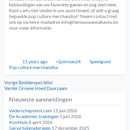
hebbedingen van uw favoriete games en nog veel meer.
Kunt u iets niet vinden in ons assortiment, of wilt u graag
bepaalde pop culture merchandise? Neem contact met
ons op via het e-mailadres info@famouswannahaves.be
voor meer informatie.
Geplaatst
Auteur
Categorieën
Tags
11 years ago
rijzerman24
Speelgoed
Pop culture merchandise
Bericht
Vorig
Vorige
Beddenspecialist
bericht:
Volgend
Verder
Groene Hoed Duurzaam
navigatie
bericht:
Nieuwste aanmeldingen
Vaderschapstest.com
11 juni 2026
De Academies trainingen
5 juni 2026
Kookhuis
8 april 2026
Gervé tuinmaterialen
17 december 2025