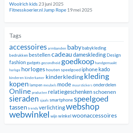
Woolrich kids
23 juni 2025
Fitnesskoerier.nl Jump Rope
19 mei 2025
Tags
accessoires
baby
babykleding
armbanden
cadeau
dameskleding
bestellen
Design
bedrukken
goedkoop
fashion
gadgets
gezondheid
handgemaakt
horloges
kado
iphone
houten speelgoed
horloge
kleding
kinderkleding
kinderen
kinderkamer
kopen
mode
onderdelen
lampen
meubels
muurstickers
Online
relatiegeschenken
schoenen
producten
sieraden
speelgoed
smartphone
sjaals
webshop
tassen
verlichting
trendy
webwinkel
woonaccessoires
winkel
wijn