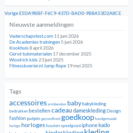
Bericht
Vorig
Vorige
E5DA9BBF-F6C9-437D-BAD0-9B8A53D2A8CE
bericht:
Nieuwste aanmeldingen
navigatie
Vaderschapstest.com
11 juni 2026
De Academies trainingen
5 juni 2026
Kookhuis
8 april 2026
Gervé tuinmaterialen
17 december 2025
Woolrich kids
23 juni 2025
Fitnesskoerier.nl Jump Rope
19 mei 2025
Tags
accessoires
baby
babykleding
armbanden
cadeau
dameskleding
bestellen
Design
bedrukken
goedkoop
fashion
gadgets
gezondheid
handgemaakt
horloges
kado
iphone
houten speelgoed
horloge
kleding
kinderkleding