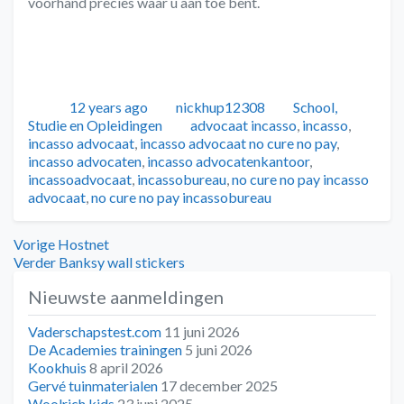
voorhand precies waar u aan toe bent.
Geplaatst
Auteur
Categorieën
12 years ago
nickhup12308
School,
Tags
Studie en Opleidingen
advocaat incasso
,
incasso
,
incasso advocaat
,
incasso advocaat no cure no pay
,
incasso advocaten
,
incasso advocatenkantoor
,
incassoadvocaat
,
incassobureau
,
no cure no pay incasso
advocaat
,
no cure no pay incassobureau
Bericht
Vorig
Vorige
Hostnet
bericht:
Volgend
Verder
Banksy wall stickers
navigatie
bericht:
Nieuwste aanmeldingen
Vaderschapstest.com
11 juni 2026
De Academies trainingen
5 juni 2026
Kookhuis
8 april 2026
Gervé tuinmaterialen
17 december 2025
Woolrich kids
23 juni 2025