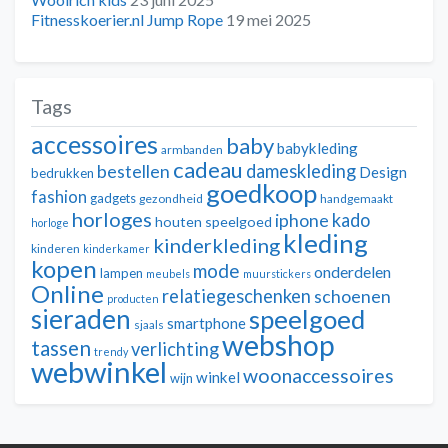
Fitnesskoerier.nl Jump Rope
19 mei 2025
Tags
accessoires
baby
babykleding
armbanden
cadeau
dameskleding
bestellen
Design
bedrukken
goedkoop
fashion
gadgets
gezondheid
handgemaakt
horloges
kado
iphone
houten speelgoed
horloge
kleding
kinderkleding
kinderen
kinderkamer
kopen
mode
onderdelen
lampen
meubels
muurstickers
Online
relatiegeschenken
schoenen
producten
sieraden
speelgoed
smartphone
sjaals
webshop
tassen
verlichting
trendy
webwinkel
woonaccessoires
winkel
wijn