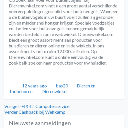
Dierenwinkel.com vindt u een groot aantal verschillende
voerverpakkingen geschikt voor buitenvogels. Wanneer
u de buitenvogels in uw buurt voert zullen zij gezonder
zijn en minder snel honger krijgen. Speciale voedzakjes
en -bollen voor buitenvogels kunnen gemakkelijk
worden besteld in onze webwinkel. Dierenwinkel.com
biedt een groot assortiment aan producten voor
huisdieren en dieren online en in de winkels. In ons
assortiment vindt u ruim 12.000 artikelen. Op
Dierenwinkel.com kunt u online eenvoudig via de
zoekbalk zoeken naar producten voor uw huisdier.
Geplaatst
Auteur
Categorieën
12 years ago
bas20
Dieren en
Tags
Toebehoren
Dierenwinkel
Bericht
Vorig
Vorige
I-FIX-IT Computerservice
bericht:
Volgend
Verder
Cashback bij Wehkamp
navigatie
bericht:
Nieuwste aanmeldingen