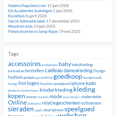
Vaderschapstest.com
11 juni 2026
De Academies trainingen
5 juni 2026
Kookhuis
8 april 2026
Gervé tuinmaterialen
17 december 2025
Woolrich kids
23 juni 2025
Fitnesskoerier.nl Jump Rope
19 mei 2025
Tags
accessoires
baby
babykleding
armbanden
cadeau
dameskleding
bestellen
Design
bedrukken
goedkoop
fashion
gadgets
gezondheid
handgemaakt
horloges
kado
iphone
houten speelgoed
horloge
kleding
kinderkleding
kinderen
kinderkamer
kopen
mode
onderdelen
lampen
meubels
muurstickers
Online
relatiegeschenken
schoenen
producten
sieraden
speelgoed
smartphone
sjaals
webshop