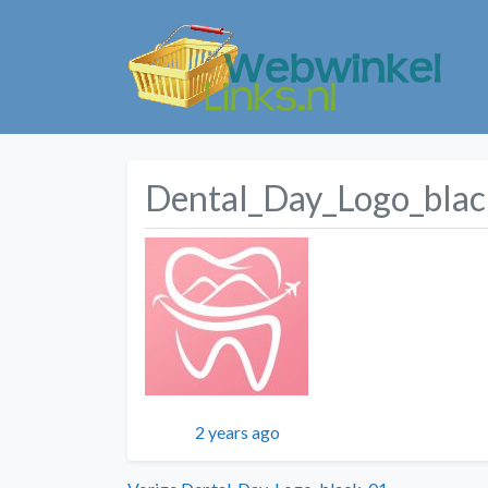
Dental_Day_Logo_bla
Geplaatst
2 years ago
Vorig