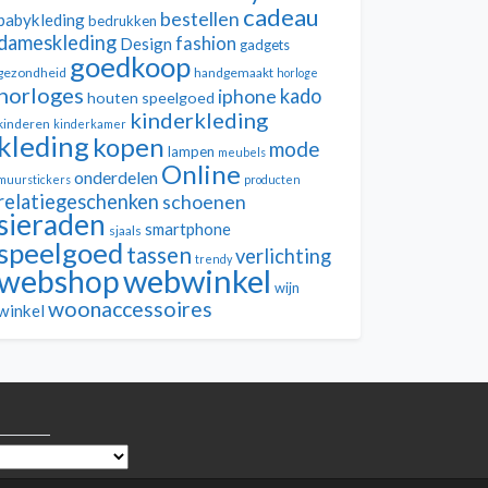
cadeau
bestellen
babykleding
bedrukken
dameskleding
fashion
Design
gadgets
goedkoop
gezondheid
handgemaakt
horloge
horloges
kado
iphone
houten speelgoed
kinderkleding
kinderen
kinderkamer
kleding
kopen
mode
lampen
meubels
Online
onderdelen
muurstickers
producten
relatiegeschenken
schoenen
sieraden
smartphone
sjaals
speelgoed
tassen
verlichting
trendy
webwinkel
webshop
wijn
woonaccessoires
winkel