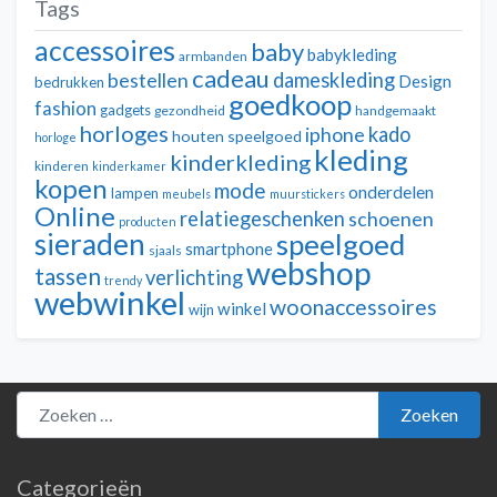
Tags
accessoires
baby
babykleding
armbanden
cadeau
dameskleding
bestellen
Design
bedrukken
goedkoop
fashion
gadgets
gezondheid
handgemaakt
horloges
kado
iphone
houten speelgoed
horloge
kleding
kinderkleding
kinderen
kinderkamer
kopen
mode
onderdelen
lampen
meubels
muurstickers
Online
relatiegeschenken
schoenen
producten
sieraden
speelgoed
smartphone
sjaals
webshop
tassen
verlichting
trendy
webwinkel
woonaccessoires
winkel
wijn
Zoeken naar:
Zoeken
Categorieën