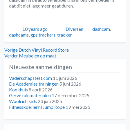
dat dit niet lang meer gaat duren.
Geplaatst
Auteur
Categorieën
Tags
10 years ago
Diversen
dashcam
,
dashcams
,
gps trackers
,
tracker
Bericht
Vorig
Vorige
Dutch Vinyl Record Store
bericht:
Volgend
Verder
Meubelen op maat
navigatie
bericht:
Nieuwste aanmeldingen
Vaderschapstest.com
11 juni 2026
De Academies trainingen
5 juni 2026
Kookhuis
8 april 2026
Gervé tuinmaterialen
17 december 2025
Woolrich kids
23 juni 2025
Fitnesskoerier.nl Jump Rope
19 mei 2025