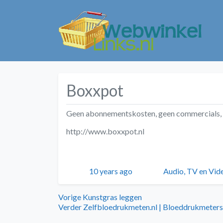
Boxxpot
Geen abonnementskosten, geen commercials, g
http://www.boxxpot.nl
Geplaatst
Auteur
Categorieën
10 years ago
Audio, TV en Vid
Bericht
Vorig
Vorige
Kunstgras leggen
bericht:
Volgend
Verder
Zelfbloedrukmeten.nl | Bloeddrukmeters
navigatie
bericht: