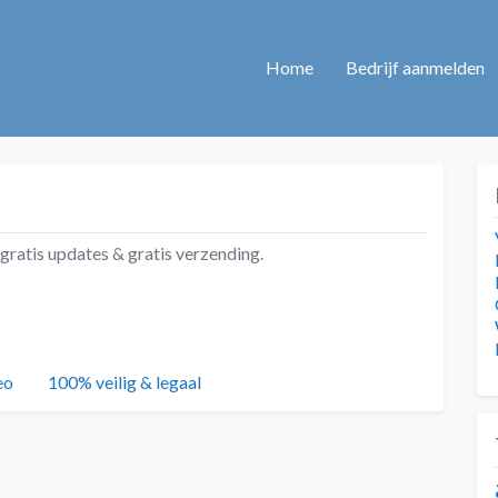
Home
Bedrijf aanmelden
ratis updates & gratis verzending.
Tags
eo
100% veilig & legaal