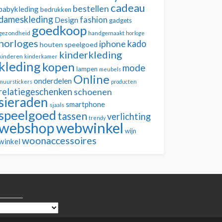
cadeau
bestellen
babykleding
bedrukken
dameskleding
fashion
Design
gadgets
goedkoop
gezondheid
handgemaakt
horloge
horloges
kado
iphone
houten speelgoed
kinderkleding
kinderen
kinderkamer
kleding
kopen
mode
lampen
meubels
Online
onderdelen
muurstickers
producten
relatiegeschenken
schoenen
sieraden
smartphone
sjaals
speelgoed
tassen
verlichting
trendy
webwinkel
webshop
wijn
woonaccessoires
winkel