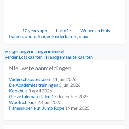
Geplaatst
Auteur
Categorieën
Tags
10 years ago
harm17
Wonen en Huis
bomen
,
boom
,
kinder
,
kinderkamer
,
muur
Bericht
Vorig
Vorige
Lingerio Lingeriewinkel
bericht:
Volgend
Verder
Lotskaarten | Handgemaakte kaarten
navigatie
bericht:
Nieuwste aanmeldingen
Vaderschapstest.com
11 juni 2026
De Academies trainingen
5 juni 2026
Kookhuis
8 april 2026
Gervé tuinmaterialen
17 december 2025
Woolrich kids
23 juni 2025
Fitnesskoerier.nl Jump Rope
19 mei 2025