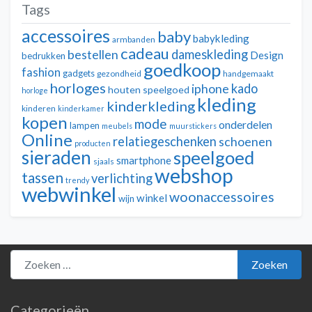
Tags
accessoires
baby
babykleding
armbanden
cadeau
dameskleding
bestellen
Design
bedrukken
goedkoop
fashion
gadgets
gezondheid
handgemaakt
horloges
kado
iphone
houten speelgoed
horloge
kleding
kinderkleding
kinderen
kinderkamer
kopen
mode
onderdelen
lampen
meubels
muurstickers
Online
relatiegeschenken
schoenen
producten
sieraden
speelgoed
smartphone
sjaals
webshop
tassen
verlichting
trendy
webwinkel
woonaccessoires
winkel
wijn
Zoeken naar:
Zoeken
Categorieën