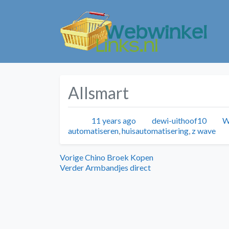
Allsmart
Geplaatst
Auteur
C
11 years ago
dewi-uithoof10
W
automatiseren
,
huisautomatisering
,
z wave
Bericht
Vorig
Vorige
Chino Broek Kopen
bericht:
Volgend
Verder
Armbandjes direct
navigatie
bericht: