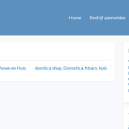
Home
Bedrijf aanmelden
ategorieën
Tags
onen en Huis
domitca shop
,
Domotica
,
fibaro
,
huis