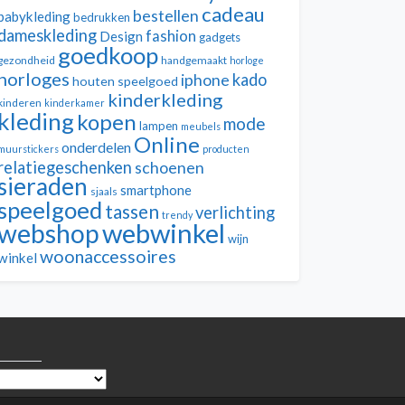
cadeau
bestellen
babykleding
bedrukken
dameskleding
fashion
Design
gadgets
goedkoop
gezondheid
handgemaakt
horloge
horloges
kado
iphone
houten speelgoed
kinderkleding
kinderen
kinderkamer
kleding
kopen
mode
lampen
meubels
Online
onderdelen
muurstickers
producten
relatiegeschenken
schoenen
sieraden
smartphone
sjaals
speelgoed
tassen
verlichting
trendy
webwinkel
webshop
wijn
woonaccessoires
winkel