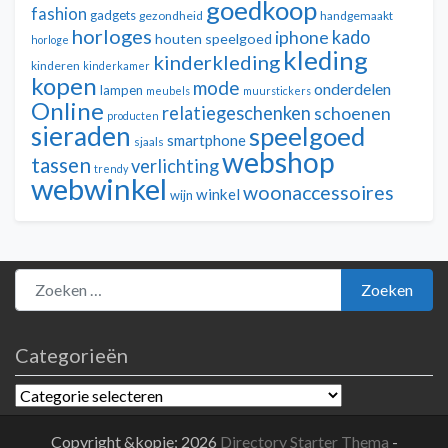
goedkoop
fashion
gadgets
gezondheid
handgemaakt
horloges
kado
iphone
houten speelgoed
horloge
kleding
kinderkleding
kinderen
kinderkamer
kopen
mode
onderdelen
lampen
meubels
muurstickers
Online
relatiegeschenken
schoenen
producten
sieraden
speelgoed
smartphone
sjaals
webshop
tassen
verlichting
trendy
webwinkel
woonaccessoires
winkel
wijn
Zoeken naar:
Zoeken
Categorieën
Categorieën
Copyright &kopie; 2026
Directory Starter Thema
-