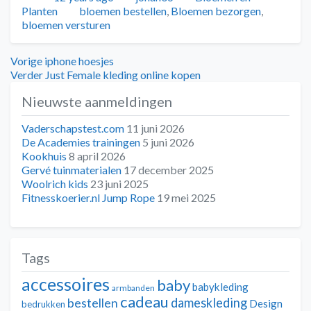
Tags
Planten
bloemen bestellen
,
Bloemen bezorgen
,
bloemen versturen
Bericht
Vorig
Vorige
iphone hoesjes
bericht:
Volgend
Verder
Just Female kleding online kopen
navigatie
bericht:
Nieuwste aanmeldingen
Vaderschapstest.com
11 juni 2026
De Academies trainingen
5 juni 2026
Kookhuis
8 april 2026
Gervé tuinmaterialen
17 december 2025
Woolrich kids
23 juni 2025
Fitnesskoerier.nl Jump Rope
19 mei 2025
Tags
accessoires
baby
babykleding
armbanden
cadeau
dameskleding
bestellen
Design
bedrukken