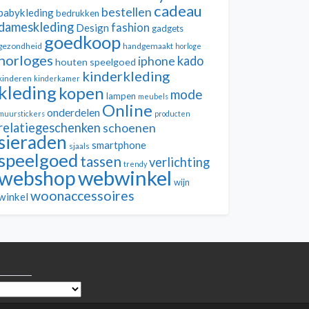
cadeau
bestellen
babykleding
bedrukken
dameskleding
fashion
Design
gadgets
goedkoop
gezondheid
handgemaakt
horloge
horloges
kado
iphone
houten speelgoed
kinderkleding
kinderen
kinderkamer
kleding
kopen
mode
lampen
meubels
Online
onderdelen
muurstickers
producten
relatiegeschenken
schoenen
sieraden
smartphone
sjaals
speelgoed
tassen
verlichting
trendy
webwinkel
webshop
wijn
woonaccessoires
winkel