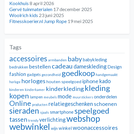
Kookhuis
8 april 2026
Gervé tuinmaterialen
17 december 2025
Woolrich kids
23 juni 2025
Fitnesskoerier.nl Jump Rope
19 mei 2025
Tags
accessoires
baby
babykleding
armbanden
cadeau
dameskleding
bestellen
Design
bedrukken
goedkoop
fashion
gadgets
gezondheid
handgemaakt
horloges
kado
iphone
houten speelgoed
horloge
kleding
kinderkleding
kinderen
kinderkamer
kopen
mode
onderdelen
lampen
meubels
muurstickers
Online
relatiegeschenken
schoenen
producten
sieraden
speelgoed
smartphone
sjaals
webshop
tassen
verlichting
trendy
webwinkel
woonaccessoires
winkel
wijn