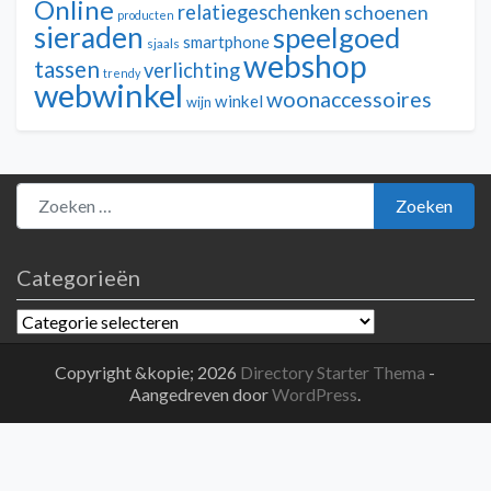
Online
relatiegeschenken
schoenen
producten
sieraden
speelgoed
smartphone
sjaals
webshop
tassen
verlichting
trendy
webwinkel
woonaccessoires
winkel
wijn
Zoeken naar:
Zoeken
Categorieën
Categorieën
Copyright &kopie; 2026
Directory Starter Thema
-
Aangedreven door
WordPress
.