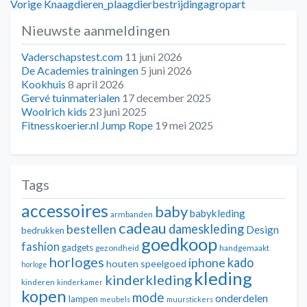
Bericht
Vorig
Vorige
Knaagdieren_plaagdierbestrijdingagropart
bericht:
Nieuwste aanmeldingen
navigatie
Vaderschapstest.com
11 juni 2026
De Academies trainingen
5 juni 2026
Kookhuis
8 april 2026
Gervé tuinmaterialen
17 december 2025
Woolrich kids
23 juni 2025
Fitnesskoerier.nl Jump Rope
19 mei 2025
Tags
accessoires
baby
babykleding
armbanden
cadeau
dameskleding
bestellen
Design
bedrukken
goedkoop
fashion
gadgets
gezondheid
handgemaakt
horloges
kado
iphone
houten speelgoed
horloge
kleding
kinderkleding
kinderen
kinderkamer
kopen
mode
onderdelen
lampen
meubels
muurstickers